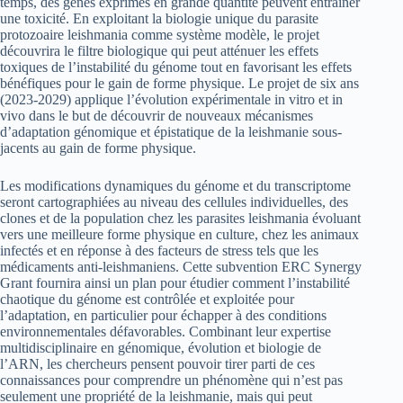
temps, des gènes exprimés en grande quantité peuvent entraîner
une toxicité. En exploitant la biologie unique du parasite
protozoaire leishmania comme système modèle, le projet
découvrira le filtre biologique qui peut atténuer les effets
toxiques de l’instabilité du génome tout en favorisant les effets
bénéfiques pour le gain de forme physique. Le projet de six ans
(2023-2029) applique l’évolution expérimentale in vitro et in
vivo dans le but de découvrir de nouveaux mécanismes
d’adaptation génomique et épistatique de la leishmanie sous-
jacents au gain de forme physique.
Les modifications dynamiques du génome et du transcriptome
seront cartographiées au niveau des cellules individuelles, des
clones et de la population chez les parasites leishmania évoluant
vers une meilleure forme physique en culture, chez les animaux
infectés et en réponse à des facteurs de stress tels que les
médicaments anti-leishmaniens. Cette subvention ERC Synergy
Grant fournira ainsi un plan pour étudier comment l’instabilité
chaotique du génome est contrôlée et exploitée pour
l’adaptation, en particulier pour échapper à des conditions
environnementales défavorables. Combinant leur expertise
multidisciplinaire en génomique, évolution et biologie de
l’ARN, les chercheurs pensent pouvoir tirer parti de ces
connaissances pour comprendre un phénomène qui n’est pas
seulement une propriété de la leishmanie, mais qui peut