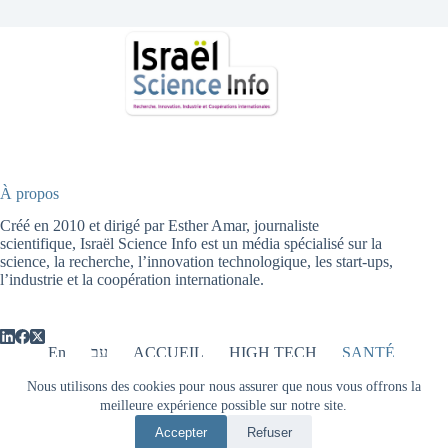
À propos
Créé en 2010 et dirigé par Esther Amar, journaliste
scientifique, Israël Science Info est un média spécialisé sur la
science, la recherche, l’innovation technologique, les start-ups,
l’industrie et la coopération internationale.
En
עב
ACCUEIL
HIGH TECH
SANTÉ
ENERGIE
AGRICULTURE
Nous utilisons des cookies pour nous assurer que nous vous offrons la
ENVIRONNEMENT
PHYSIQUE
OPTIQUE
meilleure expérience possible sur notre site.
ARCHEOLOGIE
FINANCE
INTERNATIONAL
Accepter
Refuser
Copyright © 2026 - Israël Science Info -
Mentions légales
-