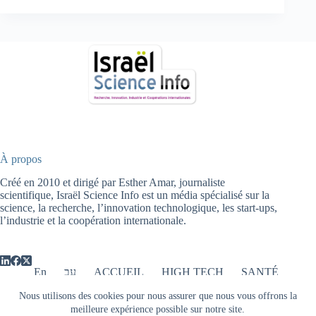
À propos
Créé en 2010 et dirigé par Esther Amar, journaliste
scientifique, Israël Science Info est un média spécialisé sur la
science, la recherche, l’innovation technologique, les start-ups,
l’industrie et la coopération internationale.
En
עב
ACCUEIL
HIGH TECH
SANTÉ
ENERGIE
AGRICULTURE
Nous utilisons des cookies pour nous assurer que nous vous offrons la
ENVIRONNEMENT
PHYSIQUE
OPTIQUE
meilleure expérience possible sur notre site.
ARCHEOLOGIE
FINANCE