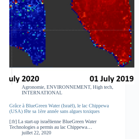
Agronomie
,
ENVIRONNEMENT
,
High tech
,
INTERNATIONAL
Grâce à BlueGreen Water (Israël), le lac Chippewa
(USA) fête sa 1ère année sans algues toxiques
[:fr] La start-up israélienne BlueGreen Water
Technologies a permis au lac Chippewa…
juillet 22, 2020