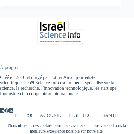
À propos
Créé en 2010 et dirigé par Esther Amar, journaliste
scientifique, Israël Science Info est un média spécialisé sur la
science, la recherche, l’innovation technologique, les start-ups,
l’industrie et la coopération internationale.
En
עב
ACCUEIL
HIGH TECH
SANTÉ
ENERGIE
AGRICULTURE
Nous utilisons des cookies pour nous assurer que nous vous offrons la
ENVIRONNEMENT
PHYSIQUE
OPTIQUE
meilleure expérience possible sur notre site.
ARCHEOLOGIE
FINANCE