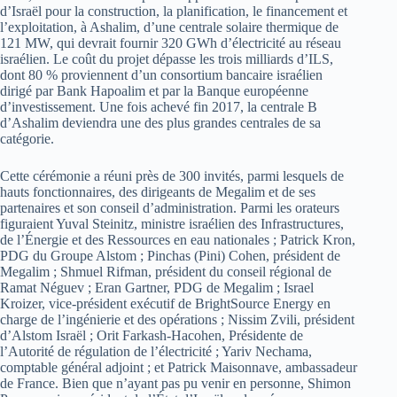
d’Israël pour la construction, la planification, le financement et
l’exploitation, à Ashalim, d’une centrale solaire thermique de
121 MW, qui devrait fournir 320 GWh d’électricité au réseau
israélien. Le coût du projet dépasse les trois milliards d’ILS,
dont 80 % proviennent d’un consortium bancaire israélien
dirigé par Bank Hapoalim et par la Banque européenne
d’investissement. Une fois achevé fin 2017, la centrale B
d’Ashalim deviendra une des plus grandes centrales de sa
catégorie.
Cette cérémonie a réuni près de 300 invités, parmi lesquels de
hauts fonctionnaires, des dirigeants de Megalim et de ses
partenaires et son conseil d’administration. Parmi les orateurs
figuraient Yuval Steinitz, ministre israélien des Infrastructures,
de l’Énergie et des Ressources en eau nationales ; Patrick Kron,
PDG du Groupe Alstom ; Pinchas (Pini) Cohen, président de
Megalim ; Shmuel Rifman, président du conseil régional de
Ramat Néguev ; Eran Gartner, PDG de Megalim ; Israel
Kroizer, vice-président exécutif de BrightSource Energy en
charge de l’ingénierie et des opérations ; Nissim Zvili, président
d’Alstom Israël ; Orit Farkash-Hacohen, Présidente de
l’Autorité de régulation de l’électricité ; Yariv Nechama,
comptable général adjoint ; et Patrick Maisonnave, ambassadeur
de France. Bien que n’ayant pas pu venir en personne, Shimon