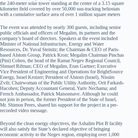
the 240-meter solar tower standing at the center of a 3.15 square
kilometer field covered by over 50,000 sun-tracking heliostats
with a cumulative surface area of over 1 million square meters
The event was attended by nearly 300 guests, including senior
public officials and officers of Megalim, its partners and the
company’s board of directors. Speakers at the event included
Minister of National Infrastructure, Energy and Water
Resources, Dr. Yuval Steinitz; the Chairman & CEO of Paris-
based Alstom Group, Patrick Kron; Megalim Chairman Pinchas
(Pini) Cohen, the head of the Ramat Negev Regional Council,
Shmuel Rifman; CEO of Megalim, Eran Gartner; Executive
Vice President of Engineering and Operations for BrightSource
Energy, Israel Kroizer; President of Alstom (Israel), Nissim
Zvili; Chairwoman of the Public Utility Authority, Orit Farkash-
Hacohen; Deputy Accountant General, Yariv Nechama; and
French Ambassador, Patrick Maisonnave. Although he could
not join in person, the former President of the State of Israel,
Mr. Shimon Peres, shared his support for the project in a pre-
recorded video message.
Beyond the clean energy objectives, the Ashalim Plot B facility
will also satisfy the State’s declared objective of bringing
economic activity to the Negev region, employing over 1,000