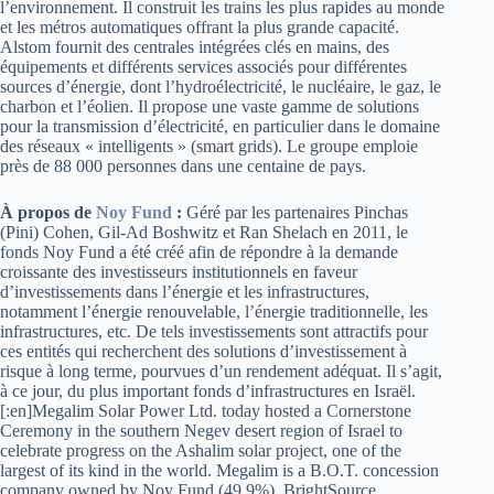
l’environnement. Il construit les trains les plus rapides au monde
et les métros automatiques offrant la plus grande capacité.
Alstom fournit des centrales intégrées clés en mains, des
équipements et différents services associés pour différentes
sources d’énergie, dont l’hydroélectricité, le nucléaire, le gaz, le
charbon et l’éolien. Il propose une vaste gamme de solutions
pour la transmission d’électricité, en particulier dans le domaine
des réseaux « intelligents » (smart grids). Le groupe emploie
près de 88 000 personnes dans une centaine de pays.
À propos de
Noy Fund
:
Géré par les partenaires Pinchas
(Pini) Cohen, Gil-Ad Boshwitz et Ran Shelach en 2011, le
fonds Noy Fund a été créé afin de répondre à la demande
croissante des investisseurs institutionnels en faveur
d’investissements dans l’énergie et les infrastructures,
notamment l’énergie renouvelable, l’énergie traditionnelle, les
infrastructures, etc. De tels investissements sont attractifs pour
ces entités qui recherchent des solutions d’investissement à
risque à long terme, pourvues d’un rendement adéquat. Il s’agit,
à ce jour, du plus important fonds d’infrastructures en Israël.
[:en]Megalim Solar Power Ltd. today hosted a Cornerstone
Ceremony in the southern Negev desert region of Israel to
celebrate progress on the Ashalim solar project, one of the
largest of its kind in the world. Megalim is a B.O.T. concession
company owned by Noy Fund (49.9%), BrightSource