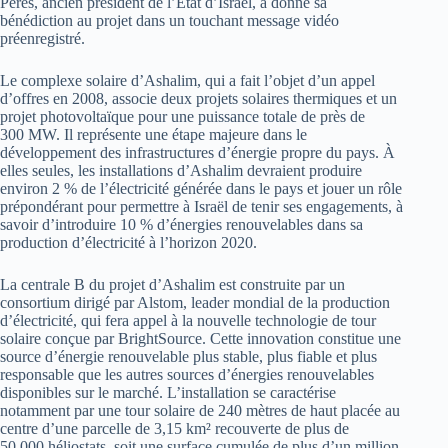
Peres, ancien président de l’État d’Israël, a donné sa
bénédiction au projet dans un touchant message vidéo
préenregistré.
Le complexe solaire d’Ashalim, qui a fait l’objet d’un appel
d’offres en 2008, associe deux projets solaires thermiques et un
projet photovoltaïque pour une puissance totale de près de
300 MW. Il représente une étape majeure dans le
développement des infrastructures d’énergie propre du pays. À
elles seules, les installations d’Ashalim devraient produire
environ 2 % de l’électricité générée dans le pays et jouer un rôle
prépondérant pour permettre à Israël de tenir ses engagements, à
savoir d’introduire 10 % d’énergies renouvelables dans sa
production d’électricité à l’horizon 2020.
La centrale B du projet d’Ashalim est construite par un
consortium dirigé par Alstom, leader mondial de la production
d’électricité, qui fera appel à la nouvelle technologie de tour
solaire conçue par BrightSource. Cette innovation constitue une
source d’énergie renouvelable plus stable, plus fiable et plus
responsable que les autres sources d’énergies renouvelables
disponibles sur le marché. L’installation se caractérise
notamment par une tour solaire de 240 mètres de haut placée au
centre d’une parcelle de 3,15 km² recouverte de plus de
50 000 héliostats, soit une surface cumulée de plus d’un million