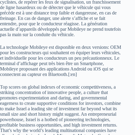
cyclistes, de repérer les feux de signalisation, un franchissement
de ligne hasardeux ou de détecter que le véhicule qui vous
précède est à une distance trop faible et dangereuse, en cas de
freinage. En cas de danger, une alerte s’affiche et se fait
entendre, pour que le conducteur réagisse. La génération
actuelle d’appareils développés par Mobileye ne prend toutefois
pas la main sur la conduite du véhicule.
La technologie Mobileye est disponible en deux versions: OEM
pour les constructeurs qui souhaitent en équiper leurs véhicules,
et individuelle pour les conducteurs un peu précautionneux. Le
terminal d’affichage peut très bien être un Smartphone,
Mobileye proposant des applications Android ou iOS qui se
connectent au capteur en Bluetooth.[:en]
Top scores on global indexes of economic competitiveness, a
striking concentration of innovative people, a culture that
promotes experimentation and daring, and governmental
eagerness to create supportive conditions for investors, combine
to make Israel a leading site of investment far beyond what its
small size and short history might suggest. An entrepreneurial
powerhouse, Israel is a hotbed of pioneering technologies,
profitable business opportunities, and high investment returns.
That’s why the world’s leading multinational companies have