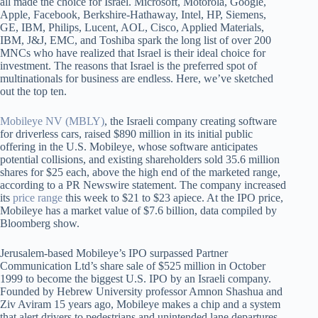
all made the choice for Israel. Microsoft, Motorola, Google,
Apple, Facebook, Berkshire-Hathaway, Intel, HP, Siemens,
GE, IBM, Philips, Lucent, AOL, Cisco, Applied Materials,
IBM, J&J, EMC, and Toshiba spark the long list of over 200
MNCs who have realized that Israel is their ideal choice for
investment. The reasons that Israel is the preferred spot of
multinationals for business are endless. Here, we’ve sketched
out the top ten.
Mobileye NV (MBLY)
, the Israeli company creating software
for driverless cars, raised $890 million in its initial public
offering in the U.S. Mobileye, whose software anticipates
potential collisions, and existing shareholders sold 35.6 million
shares for $25 each, above the high end of the marketed range,
according to a PR Newswire statement. The company increased
its
price range
this week to $21 to $23 apiece. At the IPO price,
Mobileye has a market value of $7.6 billion, data compiled by
Bloomberg show.
Jerusalem-based Mobileye’s IPO surpassed Partner
Communication Ltd’s share sale of $525 million in October
1999 to become the biggest U.S. IPO by an Israeli company.
Founded by Hebrew University professor Amnon Shashua and
Ziv Aviram 15 years ago, Mobileye makes a chip and a system
that alert drivers to pedestrians and unintended lane departures.