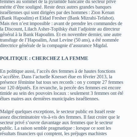
femmes au sommet de la pyramide bancaire du secteur privé
mérite d’être souligné. Reste deux autres grandes banques
israéliennes qui sont dirigées par des hommes : Zion Kenan
(Bank Hapoalim) et Eldad Fresher (Bank Mizrahi-Tefahot).
Mais rien n’est impossible : avant de prendre les commandes de
la Discount, Lilach Asher-Topilsky était l’adjointe au directeur
général à la Bank Hapoalim. Et en novembre dernier, une autre
transfuge de l’Hapoalim, Anat Levine (50 ans), a été nommée
directrice générale de la compagnie d’assurance Migdal.
POLITIQUE : CHERCHEZ LA FEMME
En politique aussi, l’accès des femmes à de hautes fonctions
s’accélère. Dans l’actuelle Knesset élue en février 2013, la
présence féminine bat tous ses records : on y compte 27 femmes
sur 120 députés. En revanche, la percée des femmes est encore
timide au sein des pouvoirs locaux : seulement 3 femmes ont été
élues maires aux dernières municipales israéliennes.
Malgré quelques exceptions, le secteur public en Israël reste
assez discriminatoire vis-à-vis des femmes. Il faut croire que le
secteur privé s’ouvre davantage aux femmes que le secteur
public. La raison semble pragmatique : lorsque ce sont les
résultats financiers qui comptent, les préjuges machistes