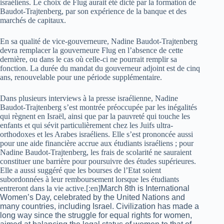
israéliens. Le choix de Flug aurait été dicté par la formation de
Baudot-Trajtenberg, par son expérience de la banque et des
marchés de capitaux.
En sa qualité de vice-gouverneure, Nadine Baudot-Trajtenberg
devra remplacer la gouverneure Flug en l’absence de cette
dernière, ou dans le cas où celle-ci ne pourrait remplir sa
fonction. La durée du mandat du gouverneur adjoint est de cinq
ans, renouvelable pour une période supplémentaire.
Dans plusieurs interviews à la presse israélienne, Nadine
Baudot-Trajtenberg s’est montrée préoccupée par les inégalités
qui règnent en Israël, ainsi que par la pauvreté qui touche les
enfants et qui sévit particulièrement chez les Juifs ultra-
orthodoxes et les Arabes israéliens. Elle s’est prononcée aussi
pour une aide financière accrue aux étudiants israéliens ; pour
Nadine Baudot-Trajtenberg, les frais de scolarité ne sauraient
constituer une barrière pour poursuivre des études supérieures.
Elle a aussi suggéré que les bourses de l’Etat soient
subordonnées à leur remboursement lorsque les étudiants
entreront dans la vie active.[:en]
March 8th is International
Women’s Day, celebrated by the United Nations and
many countries, including Israel. Civilization has made a
long way since the struggle for equal rights for women,