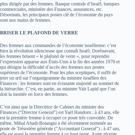
plus dirigée par des femmes. Banque centrale d’Israël, banques
commerciales, ministère des Finances, assurances, etc.
Désormais, les principaux postes clé de l’économie du pays
sont aux mains de femmes.
BRISER LE PLAFOND DE VERRE
Des femmes aux commandes de l’économie israélienne: c’est
bien la révolution silencieuse que connaît Israël. Dorénavant,
les femmes brisent « le plafond de verre », pour reprendre
l’expression apparue aux États-Unis à la fin des années 1970 et
qui désigne la difficulté d’accès des femmes aux postes
supérieurs de l’économie. Pour les plus sceptiques, il suffit de
jeter un œil sur l’organigramme du ministre israélien des
Finances : les femmes sont en écrasante majorité au sommet de
la hiérarchie. C’est, en partie, au ministre Yaïr Lapid que l’on
doit la montée en force des femmes.
C’est ainsi que la Directrice de Cabinet du ministre des
Finances (“Director General”) est Yaël Handorn ; à 43 ans, elle
est la première femme à occuper ce poste très convoitée. De
même, Mihal Abadi-Boiangiu a été récemment nommée au
poste de Trésorière générale (“Accountant General”) ; à 47 ans,
elle est aussi la première femme à ce haut poste. Autre récente