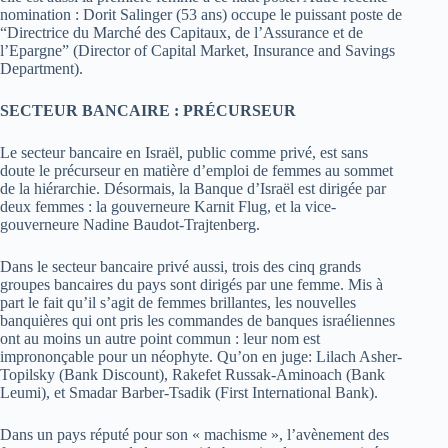
nomination : Dorit Salinger (53 ans) occupe le puissant poste de
“Directrice du Marché des Capitaux, de l’Assurance et de
l’Epargne” (Director of Capital Market, Insurance and Savings
Department).
SECTEUR BANCAIRE : PRÉCURSEUR
Le secteur bancaire en Israël, public comme privé, est sans
doute le précurseur en matière d’emploi de femmes au sommet
de la hiérarchie. Désormais, la Banque d’Israël est dirigée par
deux femmes : la gouverneure Karnit Flug, et la vice-
gouverneure Nadine Baudot-Trajtenberg.
Dans le secteur bancaire privé aussi, trois des cinq grands
groupes bancaires du pays sont dirigés par une femme. Mis à
part le fait qu’il s’agit de femmes brillantes, les nouvelles
banquières qui ont pris les commandes de banques israéliennes
ont au moins un autre point commun : leur nom est
imprononçable pour un néophyte. Qu’on en juge: Lilach Asher-
Topilsky (Bank Discount), Rakefet Russak-Aminoach (Bank
Leumi), et Smadar Barber-Tsadik (First International Bank).
Dans un pays réputé pour son « machisme », l’avènement des