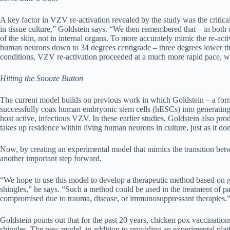
A key factor in VZV re-activation revealed by the study was the critical 
in tissue culture,” Goldstein says. “We then remembered that – in both c
of the skin, not in internal organs. To more accurately mimic the re-act
human neurons down to 34 degrees centigrade – three degrees lower th
conditions, VZV re-activation proceeded at a much more rapid pace, w
Hitting the Snooze Button
The current model builds on previous work in which Goldstein – a forme
successfully coax human embryonic stem cells (hESCs) into generatin
host active, infectious VZV. In these earlier studies, Goldstein also 
takes up residence within living human neurons in culture, just as it do
Now, by creating an experimental model that mimics the transition betw
another important step forward.
“We hope to use this model to develop a therapeutic method based on 
shingles,” he says. “Such a method could be used in the treatment of p
compromised due to trauma, disease, or immunosuppressant therapies.
Goldstein points out that for the past 20 years, chicken pox vaccinations
shingles. The new model, in addition to providing an experimental pla