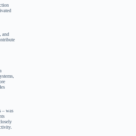
ction
tivated
, and
ntribute
a
ystems,
ore
des
s – was
nts
losely
tivity.