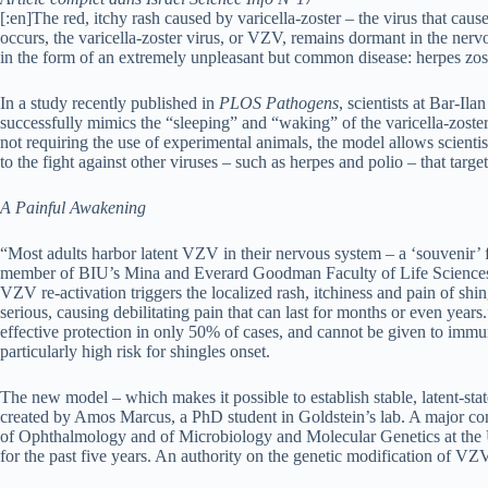
[:en]The red, itchy rash caused by varicella-zoster – the virus that ca
occurs, the varicella-zoster virus, or VZV, remains dormant in the nervo
in the form of an extremely unpleasant but common disease: herpes zost
In a study recently published in
PLOS Pathogens
, scientists at Bar-Ila
successfully mimics the “sleeping” and “waking” of the varicella-zos
not requiring the use of experimental animals, the model allows scientist
to the fight against other viruses – such as herpes and polio – that tar
A Painful Awakening
“Most adults harbor latent VZV in their nervous system – a ‘souvenir’
member of BIU’s Mina and Everard Goodman Faculty of Life Sciences. 
VZV re-activation triggers the localized rash, itchiness and pain of shi
serious, causing debilitating pain that can last for months or even years.
effective protection in only 50% of cases, and cannot be given to immu
particularly high risk for shingles onset.
The new model – which makes it possible to establish stable, latent-
created by Amos Marcus, a PhD student in Goldstein’s lab. A major con
of Ophthalmology and of Microbiology and Molecular Genetics at the U
for the past five years. An authority on the genetic modification of V