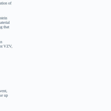
ation of
stein
aterial
g that
in
ant VZV,
vent,
ake up