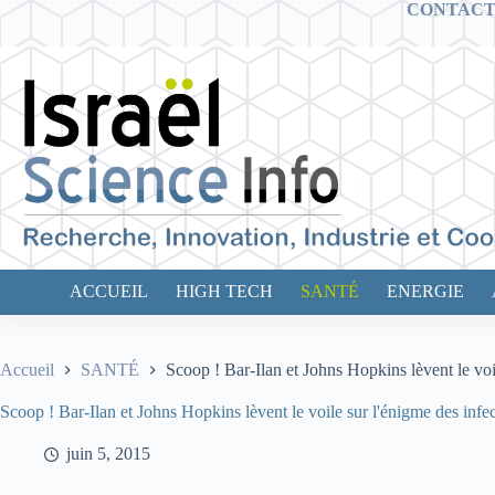
Passer
CONTAC
au
contenu
ACCUEIL
HIGH TECH
SANTÉ
ENERGIE
Accueil
SANTÉ
Scoop ! Bar-Ilan et Johns Hopkins lèvent le vo
Scoop ! Bar-Ilan et Johns Hopkins lèvent le voile sur l'énigme des in
juin 5, 2015