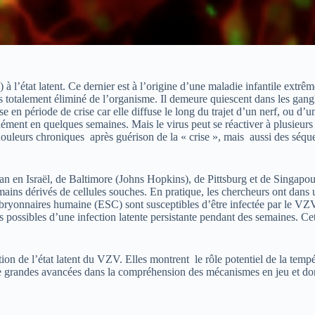
 à l’état latent. Ce dernier est à l’origine d’une maladie infantile extr
pas totalement éliminé de l’organisme. Il demeure quiescent dans les gang
n période de crise car elle diffuse le long du trajet d’un nerf, ou d’u
ément en quelques semaines. Mais le virus peut se réactiver à plusieurs
 douleurs chroniques après guérison de la « crise », mais aussi des séque
lan en Israël, de Baltimore (Johns Hopkins), de Pittsburg et de Singapou
ains dérivés de cellules souches. En pratique, les chercheurs ont dans 
bryonnaires humaine (ESC) sont susceptibles d’être infectée par le VZ
s possibles d’une infection latente persistante pendant des semaines. Ce
ion de l’état latent du VZV. Elles montrent le rôle potentiel de la temp
ser de grandes avancées dans la compréhension des mécanismes en jeu et d