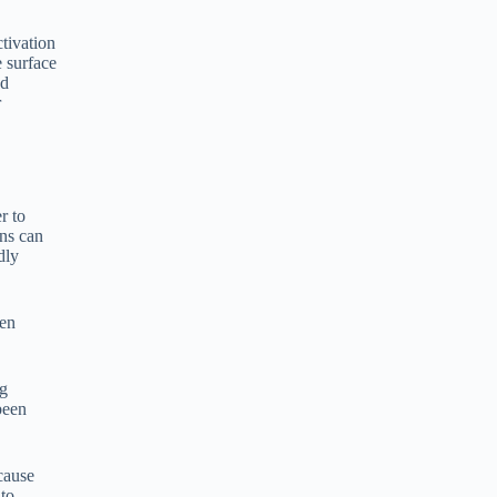
ctivation
e surface
ed
r
r to
ns can
dly
ken
ng
been
 cause
 to