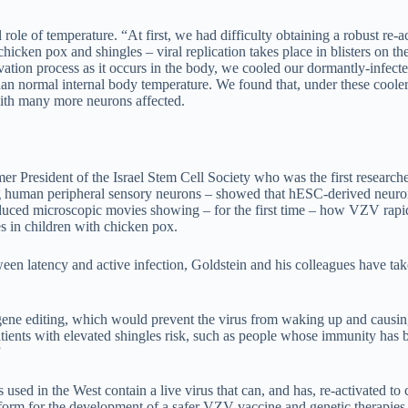
role of temperature. “At first, we had difficulty obtaining a robust re-a
hicken pox and shingles – viral replication takes place in blisters on th
ivation process as it occurs in the body, we cooled our dormantly-infect
an normal internal body temperature. We found that, under these coole
ith many more neurons affected.
r President of the Israel Stem Cell Society who was the first researche
g human peripheral sensory neurons – showed that hESC-derived neuro
produced microscopic movies showing – for the first time – how VZV rapi
es in children with chicken pox.
een latency and active infection, Goldstein and his colleagues have ta
gene editing, which would prevent the virus from waking up and causi
atients with elevated shingles risk, such as people whose immunity has 
”
 used in the West contain a live virus that can, and has, re-activated to
tform for the development of a safer VZV vaccine and genetic therapies