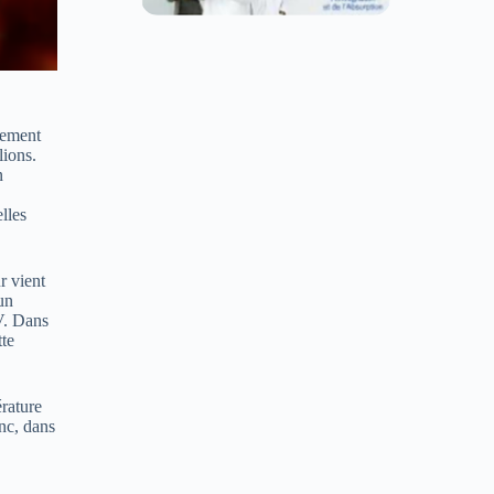
êmement
lions.
n
lles
r vient
un
V. Dans
tte
érature
onc, dans