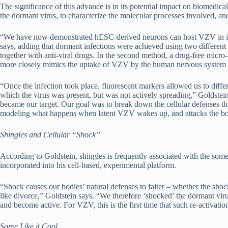
The significance of this advance is in its potential impact on biomedical
the dormant virus, to characterize the molecular processes involved, and 
“We have now demonstrated hESC-derived neurons can host VZV in its d
says, adding that dormant infections were achieved using two different 
together with anti-viral drugs. In the second method, a drug-free micro-
more closely mimics the uptake of VZV by the human nervous system 
“Once the infection took place, fluorescent markers allowed us to differ
which the virus was present, but was not actively spreading,” Goldste
became our target. Our goal was to break down the cellular defenses th
modeling what happens when latent VZV wakes up, and attacks the bod
Shingles and Cellular “Shock”
According to Goldstein, shingles is frequently associated with the s
incorporated into his cell-based, experimental platform.
“Shock causes our bodies’ natural defenses to falter – whether the shock
like divorce,” Goldstein says. “We therefore ‘shocked’ the dormant viru
and become active. For VZV, this is the first time that such re-activati
Some Like it Cool