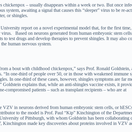
uses chickenpox – usually disappears within a week or two. But once infe
us system, awaiting a signal that causes this “sleeper” virus to be re-ac
er, or shingles.
n University report on a novel experimental model that, for the first time,
ter virus. Based on neurons generated from human embryonic stem cells
s to test drugs and develop therapies to prevent shingles. It may also co
get the human nervous system.
 from a bout with childhood chickenpox,” says Prof. Ronald Goldstein, 
“In one-third of people over 50, or in those with weakened immune s
ngles. In one-third of these cases, however, shingles symptoms are far m
” Goldstein explains that, while an anti-shingles vaccine exists, it provi
ne-compromised patients – such as transplant recipients – who are at
state VZV in neurons derived from human embryonic stem cells, or hESC
tributor to the model is Prof. Paul “Kip” Kinchington of the Departme
niversity of Pittsburgh, with whom Goldstein has been collaborating c
ZV, Kinchington made key discoveries about proteins involved in VZV ac