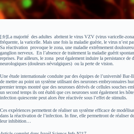
[:fr]La majorité des adultes abritent le virus VZV (virus varicelle-zona)
fréquente, la varicelle. Mais une fois la maladie guérie, le virus n’est 
Sa réactivation provoque le zona, une maladie extrêmement douloureuse e
ganglion nerveux. En l’absence de traitement la maladie guérit spontan
reprises. Par ailleurs, le zona peut également induire la persistance de
neurologiques (douleurs névralgiques) ou la perte de vision.
Une étude internationale conduite par des équipes de l’université Bar-I
de mettre au point un système utilisant des neurones embryonnaires hum
premier temps montré que des neurones dérivés de cellules souches em
un second temps ils ont établi que ces neurones sont également les hôte
infection quiescente peut alors être réactivée sous l’effet de stimulis.
Ces expériences permettent de réaliser un système efficace de modélisat
dans la réactivation de l’infection. In fine, elle permettront de réali
leur inhibition…
Article complet dans Israël Science Info N°17