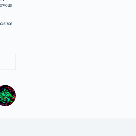
nervous
Science