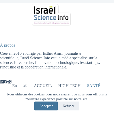
À propos
Créé en 2010 et dirigé par Esther Amar, journaliste
scientifique, Israël Science Info est un média spécialisé sur la
science, la recherche, l’innovation technologique, les start-ups,
l’industrie et la coopération internationale.
En
עב
ACCUEIL
HIGH TECH
SANTÉ
ENERGIE
AGRICULTURE
Nous utilisons des cookies pour nous assurer que nous vous offrons la
ENVIRONNEMENT
PHYSIQUE
OPTIQUE
meilleure expérience possible sur notre site.
ARCHEOLOGIE
FINANCE
INTERNATIONAL
Accepter
Refuser
Copyright © 2026 - Israël Science Info -
Mentions légales
-
Sitemap