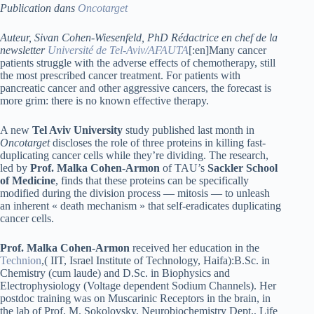
Publication dans
Oncotarget
Auteur, Sivan Cohen-Wiesenfeld, PhD Rédactrice en chef de la
newsletter
Université de Tel-Aviv/AFAUTA
[:en]Many cancer
patients struggle with the adverse effects of chemotherapy, still
the most prescribed cancer treatment. For patients with
pancreatic cancer and other aggressive cancers, the forecast is
more grim: there is no known effective therapy.
A new
Tel Aviv University
study published last month in
Oncotarget
discloses the role of three proteins in killing fast-
duplicating cancer cells while they’re dividing. The research,
led by
Prof. Malka Cohen-Armon
of TAU’s
Sackler School
of Medicine
, finds that these proteins can be specifically
modified during the division process — mitosis — to unleash
an inherent « death mechanism » that self-eradicates duplicating
cancer cells.
Prof. Malka Cohen-Armon
received her education in the
Technion
,( IIT, Israel Institute of Technology, Haifa):B.Sc. in
Chemistry (cum laude) and D.Sc. in Biophysics and
Electrophysiology (Voltage dependent Sodium Channels). Her
postdoc training was on Muscarinic Receptors in the brain, in
the lab of Prof. M. Sokolovsky, Neurobiochemistry Dept., Life