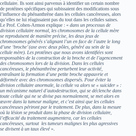
cellulaire. Ils sont ainsi parvenus à identifier un certain nombre
de protéines spécifiques qui subissaient des modifications sous
l’influence du phénanthrène dans les cellules cancéreuses, alors
qu’elles ne lui réagissaient pas du tout dans les cellules saines.
Le Prof. Cohen-Armon explique : «
dans un processus de
division cellulaire normal, les chromosomes de la cellule mère
se reproduisent de manière précise, les deux jeux de
chromosomes générés s’alignant l’un en face de l’autre le long
d’une ‘broche’ (axe avec deux pôles, généré au sein de la
cellule mère). Les protéines que nous avons identifiées sont
responsables de la construction de la broche et de l’agencement
des chromosomes lors de la division. Dans les cellules
cancéreuses, le phénanthrène perturbent leur activité,
entraînant la formation d’une petite broche appauvrie et
déformée avec des chromosomes dispersés. Pour éviter la
division cellulaire anormale, la cellule va alors se « suicider » :
un mécanisme naturel d’autodestruction, qui se déclenche dans
toute cellule qui ne se divise pas normalement, se met alors en
œuvre dans la tumeur maligne, et c’est ainsi que les cellules
cancéreuses périront par le traitement. De plus, dans la mesure
où la lésion se produit dans la phase de division cellulaire,
l’efficacité du traitement augmentera, car les cellules
cancéreuses, surtout les tumeurs malignes les plus agressives
se divisent à un taux élevé
».