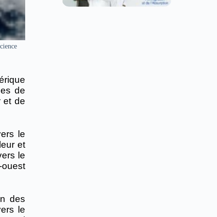
cience
érique
nes de
 et de
ers le
eur et
vers le
-ouest
nn des
ers le