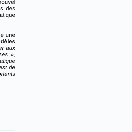
nouvel
is des
atique
ce une
odèles
er aux
ses
»,
atique
est de
rtants