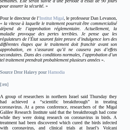
semaines. Elle serait suivie d’une période d’essai de 90 jours
pour assurer la sécurité.
»
Pour le directeur de l’
Institut Migal
, le professeur Dan Levanon,
«
la vitesse à laquelle le traitement pourrait être commercialisé
dépend de l’approbation réglementaire. Actuellement, la
maladie provoque des pertes terribles. Je pense que les
régulateurs de l’État sauront faire preuve d’indulgence lors des
différentes étapes que le traitement doit franchir avant son
approbation, en s’assurant qu’il ne causera pas d’effets
secondaires. Dans des conditions normales, l’approbation d’un
tel traitement prendrait probablement plusieurs années
».
Source Dror Halavy pour
Hamodia
[:en]
A group of researchers in northern Israel said Thursday they
had achieved a “scientific breakthrough” in treating
coronavirus. At a press conference, researchers of the Migal
Galilee Research Institute said that the breakthrough had come
while they were doing research on coronavirus in birds. A
treatment had been discovered which cured the birds infected
with coronavirus, and clinical trials at Israel’s Volcani