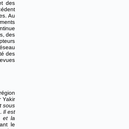
et des
cédent
es. Au
uments
ntinue
es, des
pteurs
réseau
rté des
revues
région
r Yakir
nt sous
Il est
 et la
ant le