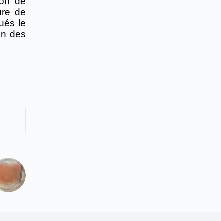
ion de
ture de
ués le
ion des