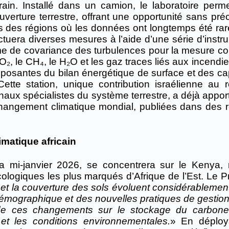
rain. Installé dans un camion, le laboratoire perm
verture terrestre, offrant une opportunité sans pré
ns des régions où les données ont longtemps été rar
ctuera diverses mesures à l’aide d’une série d’instr
ème de covariance des turbulences pour la mesure co
O₂, le CH₄, le H₂O et les gaz traces liés aux incendi
posantes du bilan énergétique de surface et des ca
tte station, unique contribution israélienne au 
onaux spécialistes du système terrestre, a déjà appo
changement climatique mondial, publiées dans des 
imatique africain
 mi-janvier 2026, se concentrera sur le Kenya, 
cologiques les plus marqués d’Afrique de l’Est. Le P
on et la couverture des sols évoluent considérableme
émographique et des nouvelles pratiques de gestion. 
 de ces changements sur le stockage du carbone
u et les conditions environnementales.
» En déploy