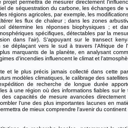
e projet permettra de mesurer directement l’influen
entiel de séquestration du carbone, les échanges de 
 les régions agricoles, par exemple, les modification
ltérer les flux de chaleur ; dans les zones arbustiv
u sol détermine les réponses biophysiques ; et da
tmosphériques spécifiques, détectables par la mesu
ion dans l’air). S’appuyant sur le transect keny
e déplaçant vers le sud à travers l’Afrique de l’E
 plus marquants de la planète, en analysant comm
régimes d’incendies influencent le climat et l’atmosphè
e et le plus précis jamais collecté dans cette par
uturs modèles climatiques, le calibrage des satellites
e expédition de recherche de longue durée appor
es à une région où des informations fiables sur le t
t des capacités de mesure avancées directement 
combler l’une des plus importantes lacunes en mati
ermettra de mieux comprendre l’avenir du continent 