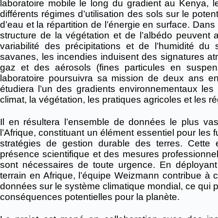
laboratoire mobile le long du gradient au Kenya, l
différents régimes d’utilisation des sols sur le pot
d’eau et la répartition de l’énergie en surface. Dans
structure de la végétation et de l’albédo peuvent a
variabilité des précipitations et de l’humidité d
savanes, les incendies induisent des signatures a
gaz et des aérosols (fines particules en suspens
laboratoire poursuivra sa mission de deux ans en s
étudiera l’un des gradients environnementaux les
climat, la végétation, les pratiques agricoles et les 
Il en résultera l’ensemble de données le plus vast
l’Afrique, constituant un élément essentiel pour les f
stratégies de gestion durable des terres. Cett
présence scientifique et des mesures professionnell
sont nécessaires de toute urgence. En déployan
terrain en Afrique, l’équipe Weizmann contribue à 
données sur le système climatique mondial, ce qui p
conséquences potentielles pour la planète.