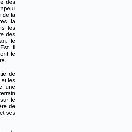
ce des
vapeur
s de la
es, la
ns les
re des
an, le
st. Il
ent le
re.
tie de
 et les
te une
errain
sur le
ère de
et ses