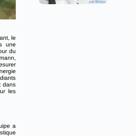
nt, le
is une
our du
zmann,
esurer
nergie
udiants
t dans
ur les
uipe a
stique