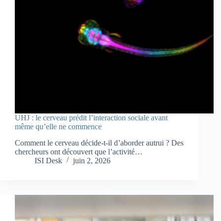
UHJ : le cerveau prédit l’interaction sociale avant
même qu’elle ne commence
Comment le cerveau décide-t-il d’aborder autrui ? Des
chercheurs ont découvert que l’activité…
ISI Desk
juin 2, 2026