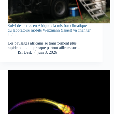
Suivi des terres en Afrique : la mission climatique
du laboratoire mobile Weizmann (Israël) va changer
la donne
Les paysages africains se transforment plus
rapidement que presque partout ailleurs sur…
ISI Desk
juin 3, 2026